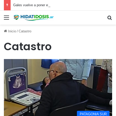
Gales vuelve a poner el foco en la hidatidosis
Inicio
/
Catastro
Catastro
PATAGONIA SUR