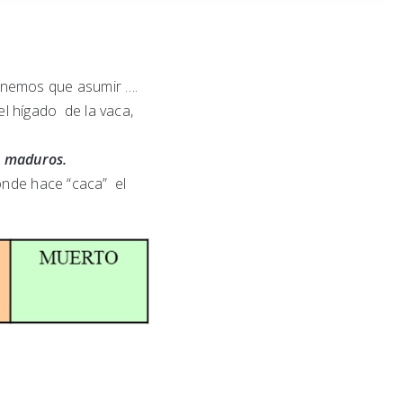
enemos que asumir ….
l hígado de la vaca,
r maduros.
onde hace “caca” el