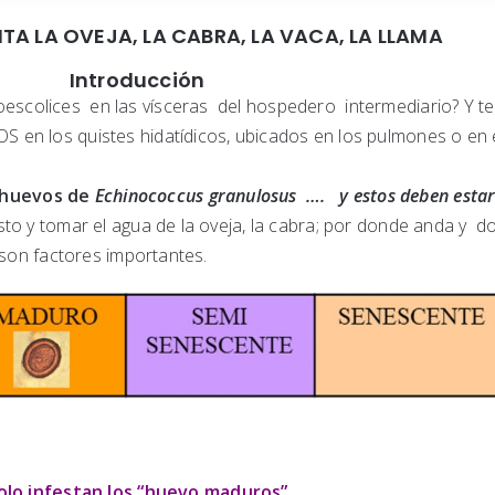
TA LA OVEJA, LA CABRA, LA VACA, LA LLAMA
Introducción
colices en las vísceras del hospedero intermediario? Y t
en los quistes hidatídicos, ubicados en los pulmones o en e
huevos de
Echinococcus granulosus …. y estos deben esta
to y tomar el agua de la oveja, la cabra; por donde anda y d
 son factores importantes.
olo infestan los “huevo maduros”