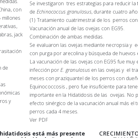
medidas.
Se investigaron tres estrategias para reducir la
China, con
de
Echinococcus granulosus
, durante cuatro año
 millones
(1) Tratamiento cuatrimestral de los perros co
rativas,
Vacunación anual de las ovejas con
bras, jack
Combinación de ambas medidas.
Se evaluaron las ovejas mediante necropsia y ec
rasitación
con purga por arecolina y búsqueda de huevos e
n
La vacunación de las ovejas con EG95 fue muy ef
n de
infección por
E. granulosus
en las ovejas y el t
meses con praziquantel de los perros con dueño
ias
Equinococcosis , pero fue insuficiente para ten
conómicas
importante en la Hidatidosis de las ovejas. No
ros y
efecto sinérgico de la vacunación anual más el 
perros cada 4 meses.
Ver PDF
 hidatidosis está más presente
CRECIMIENTO