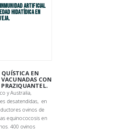
inmunidad artificial
dad hidatídica en
veja.
 QUÍSTICA EN
S VACUNADAS CON
 PRAZIQUANTEL.
o y Australia,
des desatendidas, en
oductores ovinos de
as equinococosis en
anos. 400 ovinos