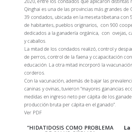
2020, entre los condados que aplicaron distintas 
Qinghai es una de las provincias más grandes de 
39 condados, ubicada en la meseta tibetana con 5
de habitantes, pueblos originarios, con 900 coope
dedicados a la ganadería orgánica, con ovejas, ca
y caballos.
La mitad de los condados realizó, control y despa
de perros, control de la faena y ccapacitación co
educación. La otra mitad incorporó la vvacunació
corderos.
Con la vacunación, además de bajar las prevalenc
caninas y ovinas, tuvieron “mayores ganancias e
medidas en ingreso neto per cápita de los ganade
producción bruta per cápita en el ganado”.
Ver PDF
“HIDATIDOSIS COMO PROBLEMA
La