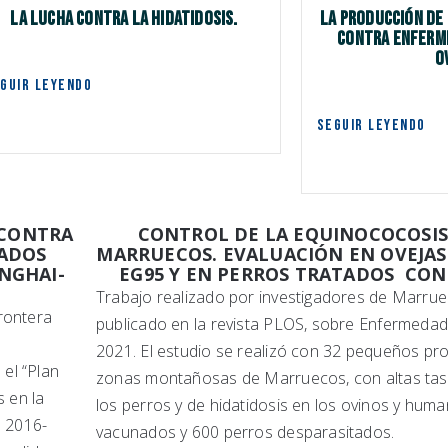
La lucha contra la hidatidosis.
La producción de 
contra enferme
o
GUIR LEYENDO
SEGUIR LEYENDO
 CONTRA
CONTROL DE LA EQUINOCOCOSIS
TADOS
MARRUECOS. EVALUACIÓN EN OVEJA
NGHAI-
EG95 Y EN PERROS TRATADOS CON
Trabajo realizado por investigadores de Marruec
rontera
publicado en la revista PLOS, sobre Enfermeda
2021. El estudio se realizó con 32 pequeños pr
el “Plan
zonas montañosas de Marruecos, con altas tas
s en la
los perros y de hidatidosis en los ovinos y hum
o 2016-
vacunados y 600 perros desparasitados.