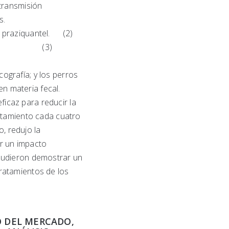
 transmisión
s.
n praziquantel. (2)
 EG95. (3)
ografía; y los perros
n materia fecal.
icaz para reducir la
ratamiento cada cuatro
, redujo la
er un impacto
 pudieron demostrar un
tratamientos de los
 DEL MERCADO,